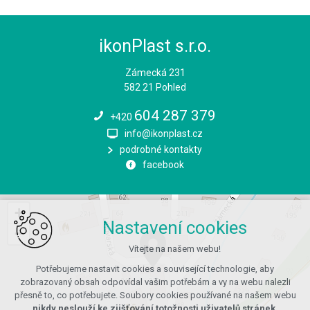
ikonPlast s.r.o.
Zámecká 231
582 21 Pohled
604 287 379
+420
info@ikonplast.cz
podrobné kontakty
facebook
+
Nastavení cookies
−
Vítejte na našem webu!
Potřebujeme nastavit cookies a související technologie, aby
zobrazovaný obsah odpovídal vašim potřebám a vy na webu nalezli
přesně to, co potřebujete. Soubory cookies používané na našem webu
nikdy neslouží ke zjišťování totožnosti uživatelů stránek
.