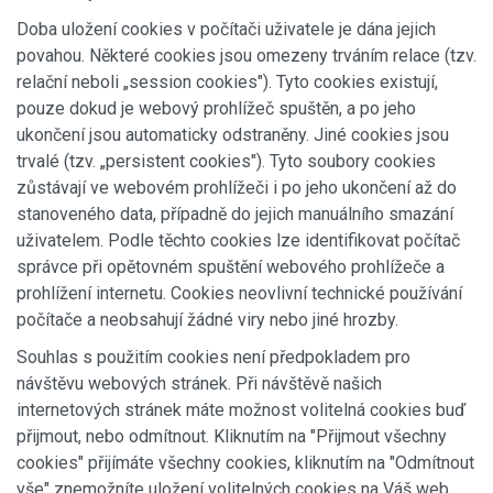
Doba uložení cookies v počítači uživatele je dána jejich
povahou. Některé cookies jsou omezeny trváním relace (tzv.
relační neboli „session cookies"). Tyto cookies existují,
pouze dokud je webový prohlížeč spuštěn, a po jeho
ukončení jsou automaticky odstraněny. Jiné cookies jsou
trvalé (tzv. „persistent cookies"). Tyto soubory cookies
zůstávají ve webovém prohlížeči i po jeho ukončení až do
stanoveného data, případně do jejich manuálního smazání
uživatelem. Podle těchto cookies lze identifikovat počítač
správce při opětovném spuštění webového prohlížeče a
prohlížení internetu. Cookies neovlivní technické používání
počítače a neobsahují žádné viry nebo jiné hrozby.
Souhlas s použitím cookies není předpokladem pro
návštěvu webových stránek. Při návštěvě našich
internetových stránek máte možnost volitelná cookies buď
přijmout, nebo odmítnout. Kliknutím na "Přijmout všechny
cookies" přijímáte všechny cookies, kliknutím na "Odmítnout
vše" znemožníte uložení volitelných cookies na Váš web.