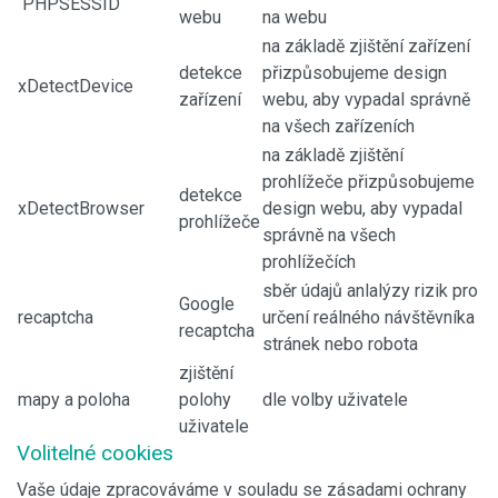
PHPSESSID
webu
na webu
na základě zjištění zařízení
detekce
přizpůsobujeme design
xDetectDevice
zařízení
webu, aby vypadal správně
na všech zařízeních
na základě zjištění
prohlížeče přizpůsobujeme
detekce
xDetectBrowser
design webu, aby vypadal
prohlížeče
správně na všech
prohlížečích
sběr údajů anlalýzy rizik pro
Google
recaptcha
určení reálného návštěvníka
recaptcha
stránek nebo robota
zjištění
mapy a poloha
polohy
dle volby uživatele
uživatele
Volitelné cookies
Vaše údaje zpracováváme v souladu se zásadami ochrany