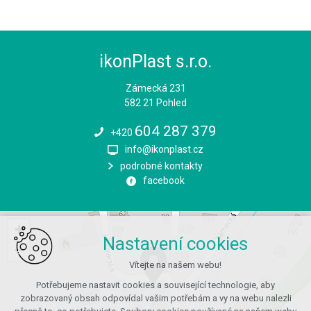
ikonPlast s.r.o.
Zámecká 231
582 21 Pohled
604 287 379
+420
info@ikonplast.cz
podrobné kontakty
facebook
+
Nastavení cookies
−
Vítejte na našem webu!
Potřebujeme nastavit cookies a související technologie, aby
zobrazovaný obsah odpovídal vašim potřebám a vy na webu nalezli