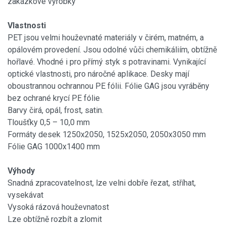
zakázkové výrobky
Vlastnosti
PET jsou velmi houževnaté materiály v čirém, matném, a
opálovém provedení. Jsou odolné vůči chemikáliím, obtížně
hořlavé. Vhodné i pro přímý styk s potravinami. Vynikající
optické vlastnosti, pro náročné aplikace. Desky mají
oboustrannou ochrannou PE fólii. Fólie GAG jsou vyráběny
bez ochrané krycí PE fólie
Barvy čirá, opál, frost, satin.
Tloušťky 0,5 – 10,0 mm
Formáty desek 1250x2050, 1525x2050, 2050x3050 mm
Fólie GAG 1000x1400 mm
Výhody
Snadná zpracovatelnost, lze velni dobře řezat, stříhat,
vysekávat
Vysoká rázová houževnatost
Lze obtížně rozbít a zlomit