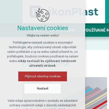
Nastavení cookies
O NÁS
CO VYRÁBÍME
POUŽÍVANÉ 
Vítejte na našem webu!
Potřebujeme nastavit cookies a související
Co vyrábíme
technologie, aby zobrazovaný obsah odpovídal
vašim potřebám a vy na webu nalezli přesně to, co
potřebujete. Soubory cookies používané na našem
Co vyrábíme
webu
nikdy neslouží ke zjišťování totožnosti
uživatelů stránek
.
Přijmout všechny cookies
Nastavit
Vaše údaje zpracováváme v souladu se zásadami
Technická cookies
ochrany osobních údajů z důvodu následujících
nutná pro provozování webu