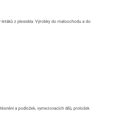
y letáků z plexiskla. Výrobky do maloochodu a do
ěsnění a podložek, vymezovacích dílů, proložek