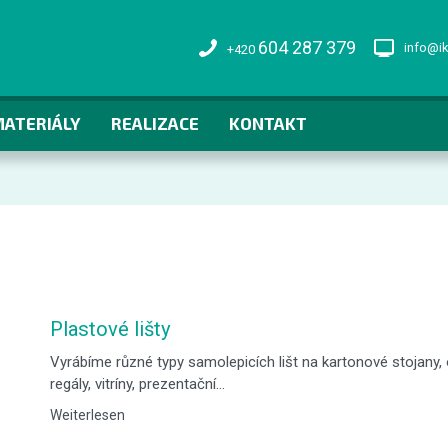
604 287 379
info@i
+420
MATERIÁLY
REALIZACE
KONTAKT
Plastové lišty
Vyrábíme různé typy samolepicích lišt na kartonové stojany, 
regály, vitríny, prezentační…
Weiterlesen