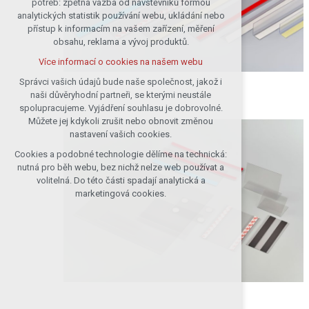
potřeb: zpětná vazba od návštěvníků formou
analytických statistik používání webu, ukládání nebo
udržení kontextu stránek (session):
přístup k informacím na vašem zařízení, měření
případná přihlášení, volby jazyka, apod.
obsahu, reklama a vývoj produktů.
Volitelná cookies
Více informací o cookies na našem webu
analytická pro anonymizované
vyhodnocení návštěvnosti
Správci vašich údajů bude naše společnost, jakož i
naši důvěryhodní partneři, se kterými neustále
marketingová cookies (Google)
spolupracujeme. Vyjádření souhlasu je dobrovolné.
Více informací o cookies na našem webu
Můžete jej kdykoli zrušit nebo obnovit změnou
nastavení vašich cookies.
Cookies a podobné technologie dělíme na technická:
Přijmout všechny cookies
nutná pro běh webu, bez nichž nelze web používat a
volitelná. Do této části spadají analytická a
Odmítnout vše
marketingová cookies.