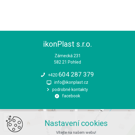
ikonPlast s.r.o.
Zámecká 231
582 21 Pohled
604 287 379
+420
info@ikonplast.cz
podrobné kontakty
facebook
+
Nastavení cookies
−
Vítejte na našem webu!