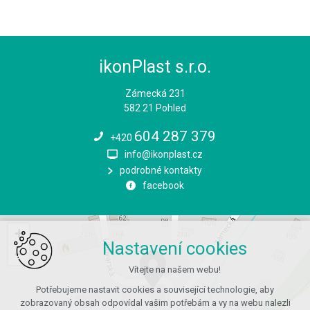
ikonPlast s.r.o.
Zámecká 231
582 21 Pohled
604 287 379
+420
info@ikonplast.cz
podrobné kontakty
facebook
+
Nastavení cookies
−
Vítejte na našem webu!
Potřebujeme nastavit cookies a související technologie, aby
zobrazovaný obsah odpovídal vašim potřebám a vy na webu nalezli